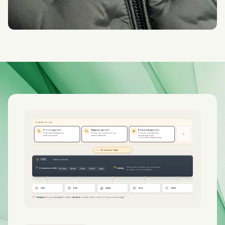
AGENTISK LAG
Proces-agenter
Mapping-agenter
Beslutningsagenter
Driver arbejdsgange på
Kobler nye systemer på og
Foreslår og begrunder
tværs af systemer
matcher attributter
beslutninger på et
kontrolleret datagrundlag
Governance-regler
CDC
Data Controller
Versioneret, auditeret og kontrolleret.
Domænemodeller
Datalag
Produkt
Kunde
Ordre
Tilbud
Lager
En single source of reference.
PIM
ERP
WMS
CPQ
CRM
Hastighed
i toppen,
kontrol
i midten,
sandhed
i bunden. Intet kommer forbi governance-laget.