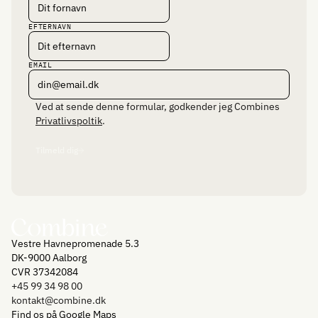
EFTERNAVN
EMAIL
Ved at sende denne formular, godkender jeg Combines
Privatlivspoltik
.
Tilmeld dig
Vestre Havnepromenade 5.3
DK-9000 Aalborg
CVR 37342084
+45 99 34 98 00
kontakt@combine.dk
Find os på Google Maps