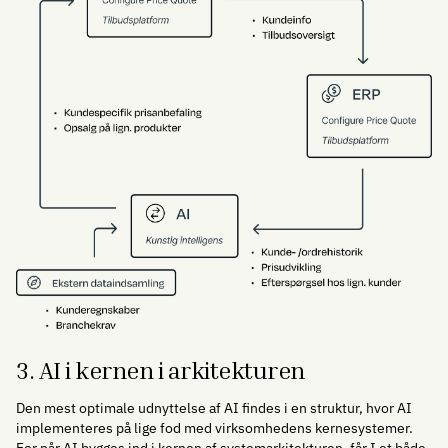
3. AI i kernen i arkitekturen
Den mest optimale udnyttelse af AI findes i en struktur, hvor AI
implementeres på lige fod med virksomhedens kernesystemer.
For når AI bygges ind i kernen af systemarkitekturen, får I et både