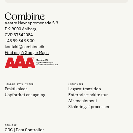
Vestre Havnepromenade 5.3
DK-9000 Aalborg
CVR 37342084
+45 99 34 98 00
kontakt@combine.dk
Find os på Google Maps
LEDIGE STILLINGER
LØSNINGER
Praktikplads
Legacy-transition
Uopfordret ansøgning
Enterprise-arkitektur
AI-enablement
Skalering af processer
GENVEJE
CDC | Data Controller