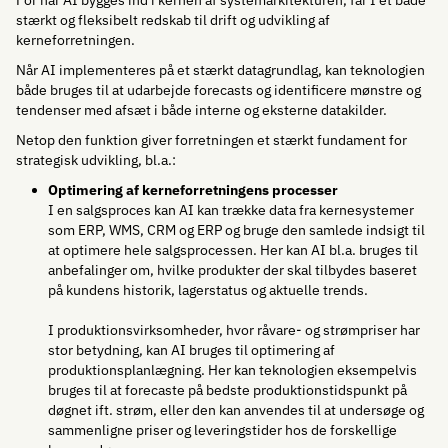
stærkt og fleksibelt redskab til drift og udvikling af
kerneforretningen.
Når AI implementeres på et stærkt datagrundlag, kan teknologien
både bruges til at udarbejde forecasts og identificere mønstre og
tendenser med afsæt i både interne og eksterne datakilder.
Netop den funktion giver forretningen et stærkt fundament for
strategisk udvikling, bl.a.:
Optimering af kerneforretningens processer
I en salgsproces kan AI kan trække data fra kernesystemer
som ERP, WMS, CRM og ERP og bruge den samlede indsigt til
at optimere hele salgsprocessen. Her kan AI bl.a. bruges til
anbefalinger om, hvilke produkter der skal tilbydes baseret
på kundens historik, lagerstatus og aktuelle trends.
I produktionsvirksomheder, hvor råvare- og strømpriser har
stor betydning, kan AI bruges til optimering af
produktionsplanlægning. Her kan teknologien eksempelvis
bruges til at forecaste på bedste produktionstidspunkt på
døgnet ift. strøm, eller den kan anvendes til at undersøge og
sammenligne priser og leveringstider hos de forskellige