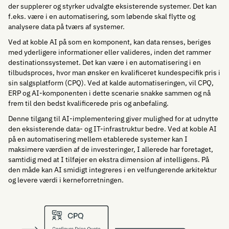
der supplerer og styrker udvalgte eksisterende systemer. Det kan
f.eks. være i en automatisering, som løbende skal flytte og
analysere data på tværs af systemer.
Ved at koble AI på som en komponent, kan data renses, beriges
med yderligere informationer eller valideres, inden det rammer
destinationssystemet. Det kan være i en automatisering i en
tilbudsproces, hvor man ønsker en kvalificeret kundespecifik pris i
sin salgsplatform (CPQ). Ved at kalde automatiseringen, vil CPQ,
ERP og AI-komponenten i dette scenarie snakke sammen og nå
frem til den bedst kvalificerede pris og anbefaling.
Denne tilgang til AI-implementering giver mulighed for at udnytte
den eksisterende data- og IT-infrastruktur bedre. Ved at koble AI
på en automatisering mellem etablerede systemer kan I
maksimere værdien af de investeringer, I allerede har foretaget,
samtidig med at I tilføjer en ekstra dimension af intelligens. På
den måde kan AI smidigt integreres i en velfungerende arkitektur
og levere værdi i kerneforretningen.