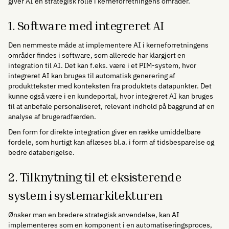
giver AI en strategisk rolle i kerneforretningens områder.
1. Software med integreret AI
Den nemmeste måde at implementere AI i kerneforretningens
områder findes i software, som allerede har klargjort en
integration til AI. Det kan f.eks. være i et PIM-system, hvor
integreret AI kan bruges til automatisk generering af
produkttekster med konteksten fra produktets datapunkter. Det
kunne også være i en kundeportal, hvor integreret AI kan bruges
til at anbefale personaliseret, relevant indhold på baggrund af en
analyse af brugeradfærden.
Den form for direkte integration giver en række umiddelbare
fordele, som hurtigt kan aflæses bl.a. i form af tidsbesparelse og
bedre databerigelse.
2. Tilknytning til et eksisterende
system i systemarkitekturen
Ønsker man en bredere strategisk anvendelse, kan AI
implementeres som en komponent i en automatiseringsproces,