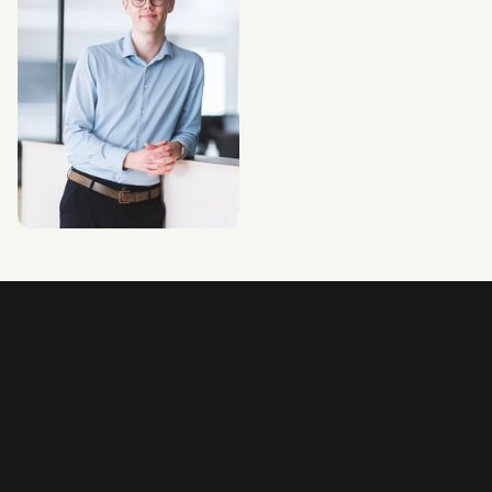
Nicolai Hald Nyhave
AI & Process Implementation
Specialist
+45 9934 9800
nhj@combine.dk