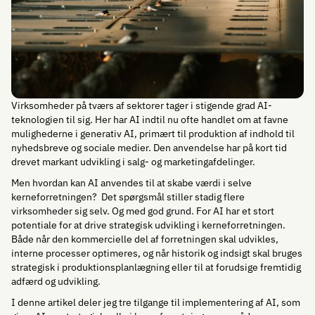
Virksomheder på tværs af sektorer tager i stigende grad AI-
teknologien til sig. Her har AI indtil nu ofte handlet om at favne
mulighederne i generativ AI, primært til produktion af indhold til
nyhedsbreve og sociale medier. Den anvendelse har på kort tid
drevet markant udvikling i salg- og marketingafdelinger.
Men hvordan kan AI anvendes til at skabe værdi i selve
kerneforretningen? Det spørgsmål stiller stadig flere
virksomheder sig selv. Og med god grund. For AI har et stort
potentiale for at drive strategisk udvikling i kerneforretningen.
Både når den kommercielle del af forretningen skal udvikles,
interne processer optimeres, og når historik og indsigt skal bruges
strategisk i produktionsplanlægning eller til at forudsige fremtidig
adfærd og udvikling.
I denne artikel deler jeg tre tilgange til implementering af AI, som