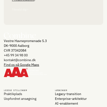
Tilmeld dig
Vestre Havnepromenade 5.3
DK-9000 Aalborg
CVR 37342084
+45 99 34 98 00
kontakt@combine.dk
Find os på Google Maps
LEDIGE STILLINGER
LØSNINGER
Praktikplads
Legacy-transition
Uopfordret ansøgning
Enterprise-arkitektur
AI-enablement