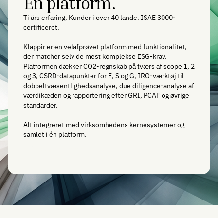
Én platform.
Ti års erfaring. Kunder i over 40 lande. ISAE 3000-
certificeret.
Klappir er en velafprøvet platform med funktionalitet,
der matcher selv de mest komplekse ESG-krav.
Platformen dækker CO2-regnskab på tværs af scope 1, 2
og 3, CSRD-datapunkter for E, S og G, IRO-værktøj til
dobbeltvæsentlighedsanalyse, due diligence-analyse af
værdikæden og rapportering efter GRI, PCAF og øvrige
standarder.
Alt integreret med virksomhedens kernesystemer og
samlet i én platform.
Vil du vide mere?