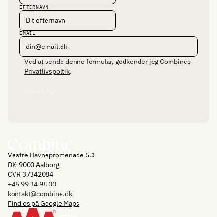
EFTERNAVN
EMAIL
Ved at sende denne formular, godkender jeg Combines
Privatlivspoltik
.
Tilmeld dig
Vestre Havnepromenade 5.3
DK-9000 Aalborg
CVR 37342084
+45 99 34 98 00
kontakt@combine.dk
Find os på Google Maps