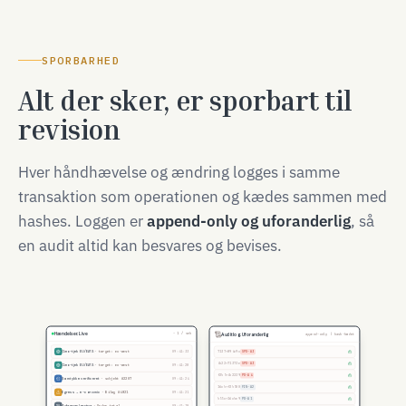
SPORBARHED
Alt der sker, er sporbart til
revision
Hver håndhævelse og ændring logges i samme
transaktion som operationen og kædes sammen med
hashes. Loggen er
append-only og uforanderlig
, så
en audit altid kan besvares og bevises.
Hændelser. Live
Auditlog. Uforanderlig
~ 1 / sek
append-only | hash-kædet
Adgangslogning
· Ordre.total
09:41:35
894c→daba2e
PD-A1
7137→894c9c
SPD-A3
Geo-tjek EU/EØS
· target: eu-west
09:41:33
4b22→71373e
SPD-A3
Geo-tjek EU/EØS
· target: eu-west
09:41:28
f2b5→4b2239
PD-A4
Samtykke verificeret
· subjekt #2207
09:41:24
16cb→f2b500
FIN-A2
Egress → e-conomic
· Bilag #4821
09:41:21