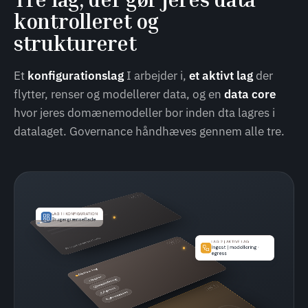
kontrolleret og
struktureret
Et
konfigurationslag
I arbejder i,
et aktivt lag
der
flytter, renser og modellerer data, og en
data core
hvor jeres domænemodeller bor inden dta lagres i
datalaget. Governance håndhæves gennem alle tre.
LAG 1
LAG 1 | KONFIGURATION
Konfigurationslag
Brugergrænseflade
Brugergrænseflade
LAG 2 | AKTIVE LAG
LAG 2
Ingest | modellering ·
egress
Aktive lag
Ingest
Modellering
LAG 3
Egress
Processer