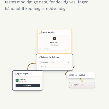
testes mod rigtige data, før de udgives. Ingen
håndholdt kodning er nødvendig.
Ingest. Ny ordre
Ordre #4821
Kilde. Shopify
kr 12.480,00
Gateway. Vurdér beløb
Hvis beløb > 10.000
1
DKK
Fallback
Egress. Bogfør
Aktivitet. Notificér
e-conomic
ec
Opret kladde
Engine |
master
Kør metode