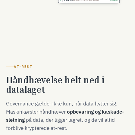
2
/ 5 kunder
i segmentet · personoplysninger beskyttet
GDPR-klar
AT-REST
Håndhævelse helt ned i
datalaget
Governance gælder ikke kun, når data flytter sig.
Maskinkørsler håndhæver
opbevaring og kaskade-
sletning
på data, der ligger lagret, og de vil altid
forblive krypterede at-rest.