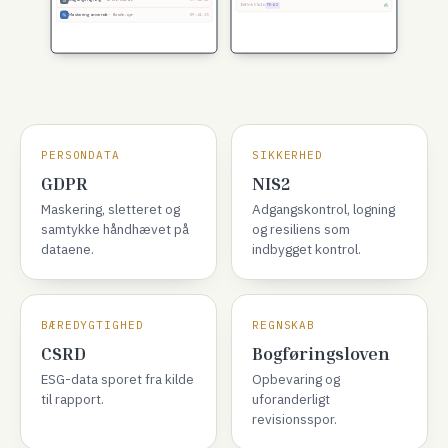
b55c→16cbe9
PD-A1
Adgangslogning
· Ordre.total
09:41:18
PERSONDATA
SIKKERHED
GDPR
NIS2
Maskering, sletteret og
Adgangskontrol, logning
samtykke håndhævet på
og resiliens som
dataene.
indbygget kontrol.
BÆREDYGTIGHED
REGNSKAB
CSRD
Bogføringsloven
ESG-data sporet fra kilde
Opbevaring og
til rapport.
uforanderligt
revisionsspor.