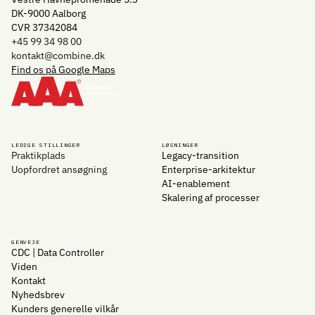
DK-9000 Aalborg
CVR 37342084
+45 99 34 98 00
kontakt@combine.dk
Find os på Google Maps
LEDIGE STILLINGER
LØSNINGER
Praktikplads
Legacy-transition
Uopfordret ansøgning
Enterprise-arkitektur
AI-enablement
Skalering af processer
GENVEJE
CDC | Data Controller
Viden
Kontakt
Nyhedsbrev
Kunders generelle vilkår