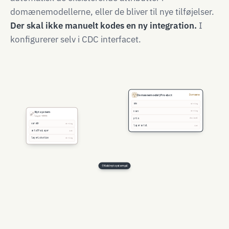
domænemodellerne, eller de bliver til nye tilføjelser.
Der skal ikke manuelt kodes en ny integration.
I
konfigurerer selv i CDC interfacet.
Domænemodel | Product
Domæne
sku
string
navn
string
Nyt system
Lager-WMS
pris
decimal
vareNr
string
lagerantal
int
antalPaaLager
int
lagerLokation
string
Kobl nyt system på