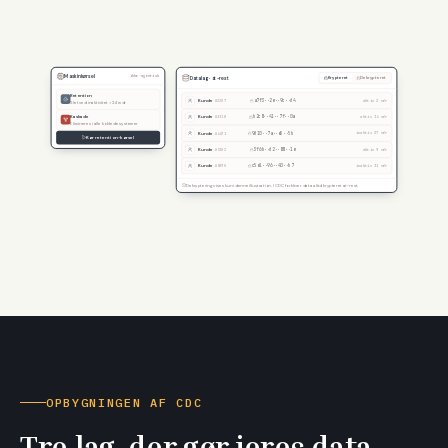
Maskinkørsel
ikke-agentisk
Datalag · at-rest
Krypteret
Dekrypteret
Retention
Kunde
a7f3··2e··9c··d4
aktiv 2 mdr
#2207
Slet ved inaktivitet > 24 mdr
Kaskade
Kunde
b2c8··41··7f··0a
aktiv 14 mdr
#3318
Elimineres i alle koblede systemer
Kunde
9d10··7a··e3··5b
inaktiv 27 mdr
#4471
Kør retention-kørsel
Kunde
3f6b··d2··88··1e
aktiv 9 mdr
#5102
Kunde
c5e1··96··40··b7
inaktiv 31 mdr
#5890
Dekryptering vises kun i denne illustration. I CDC forbliver data altid krypteret at-rest.
OPBYGNINGEN AF CDC
Tre lag, der gør jeres data