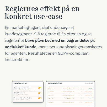
Reglernes effekt på en
konkret use-case
En marketing-agent skal undersøge et
kundesegment. Slå reglerne til én efter en og se
segmentet
blive påvirket med en begrundelse pr.
udelukket kunde
, mens personoplysninger maskeres
for agenten. Resultatet er en GDPR-compliant
konstruktion.
Regler på use-casen
Resulterende segment
policy-håndhævet
Begræns personoplysninger
M••• S•••
kunde_8f3e@anon.dk
2 mdr
SAMTYKKE
Maskér navn & adresse · pseudonymisér email
J••• H•••
kunde_904f@anon.dk
5 mdr
intet samtykke
Vis aktive kunder
Seneste 12 måneders aktivitet
A••• L•••
kunde_9160@anon.dk
18 mdr
inaktiv 18 mdr
Kræv samtykke til marketing
P••• A•••
kunde_9271@anon.dk
9 mdr
SAMTYKKE
Kun kunder med aktivt samtykke
L••• B•••
kunde_9382@anon.dk
14 mdr
inaktiv 14 mdr