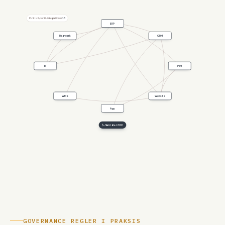
13
Punkt-til-punkt-integrationer:
ERP
Regneark
CRM
BI
PIM
WMS
Website
App
Saml alle i CDC
GOVERNANCE REGLER I PRAKSIS