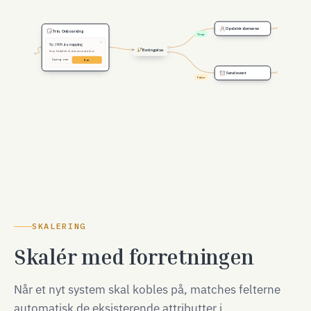
Opdatér domæne
Trin. Onboarding
True
Ny: JSONata-mapping
Betingelse
Knyt kildefelt til domæne­attribut.
Spring over
Kør
Send event
False
SKALERING
Skalér med forretningen
Når et nyt system skal kobles på, matches felterne
automatisk de eksisterende attributter i