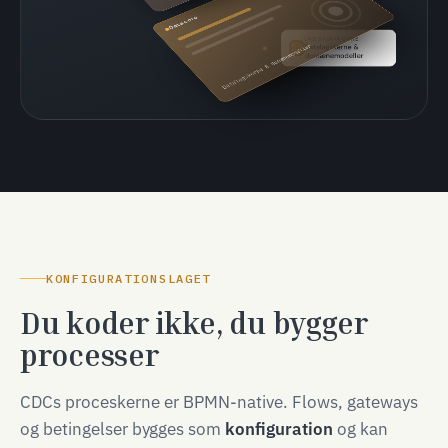
Data core
LAG 3 | DATA CORE
Datalagskerne &
Datalagskerne & domænemodeller
domænemodeller
KONFIGURATIONSLAGET
Du koder ikke, du bygger
processer
CDCs proceskerne er BPMN-native. Flows, gateways
og betingelser bygges som
konfiguration
og kan