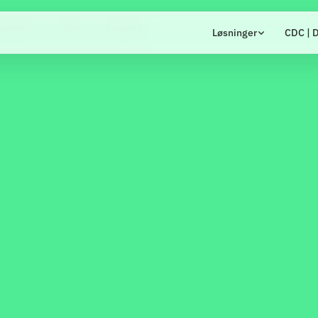
ntroller
Viden
Kontakt
Løsninger
CDC | D