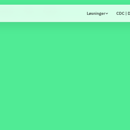
ntroller
Viden
Kontakt
Løsninger
CDC | D