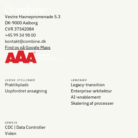
Vestre Havnepromenade 5.3
DK-9000 Aalborg
CVR 37342084
+45 99 34 98 00
kontakt@combine.dk
Find os på Google Maps
LEDIGE STILLINGER
LØSNINGER
Praktikplads
Legacy-transition
Uopfordret ansøgning
Enterprise-arkitektur
AI-enablement
Skalering af processer
GENVEJE
CDC | Data Controller
Viden