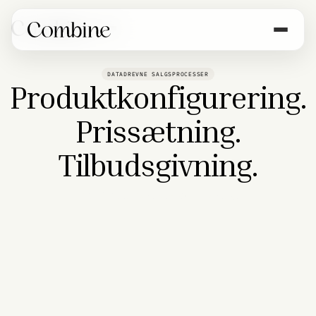
DATADREVNE SALGSPROCESSER
Produktkonfigurering.
Prissætning.
Tilbudsgivning.
CDC｜Data Controller
Kontakt