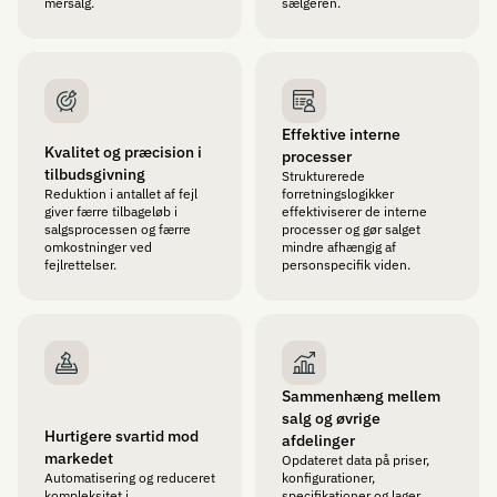
mersalg.
sælgeren.
Effektive interne
Kvalitet og præcision i
processer
tilbudsgivning
Strukturerede
Reduktion i antallet af fejl
forretningslogikker
giver færre tilbageløb i
effektiviserer de interne
salgsprocessen og færre
processer og gør salget
omkostninger ved
mindre afhængig af
fejlrettelser.
personspecifik viden.
Sammenhæng mellem
salg og øvrige
Hurtigere svartid mod
afdelinger
markedet
Opdateret data på priser,
Automatisering og reduceret
konfigurationer,
kompleksitet i
specifikationer og lager