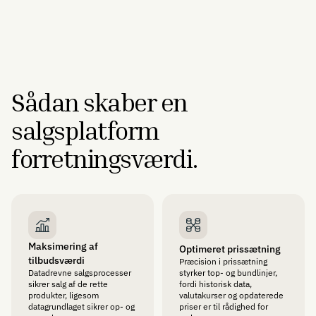
Derfor kan CRM ikke håndtere jeres
salgsproces.
ARTIKEL
Sådan skaber en
salgsplatform
forretningsværdi.
Maksimering af
Optimeret prissætning
tilbudsværdi
Præcision i prissætning
Datadrevne salgsprocesser
styrker top- og bundlinjer,
sikrer salg af de rette
fordi historisk data,
produkter, ligesom
valutakurser og opdaterede
datagrundlaget sikrer op- og
priser er til rådighed for